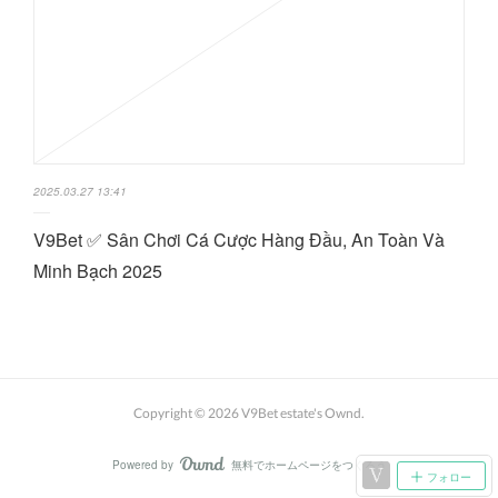
2025.03.27 13:41
V9Bet ✅ Sân Chơi Cá Cược Hàng Đầu, An Toàn Và
Minh Bạch 2025
Copyright ©
2026
V9Bet estate's Ownd
.
Powered by
無料でホームページをつくろう
AmebaOwnd
フォロー